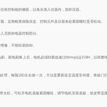
仪表控制箱的侧面，以免水滴入仪器内，损坏仪器。
脂，定期检查保险丝盒、控制元件及仪器各处紧固螺钉是否松动。
人员拆卸电器控制部分。
维修，不能轻易拆卸。
新电刷换上后，电机必须轻载低速(100r/mjn)运行8H，以研
理，每隔15D左右做一次，方法是重新设定温度至40度，将箱门打
带太松，可松开电机底板紧固螺柱，调节电机安装底板，使皮带适度