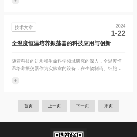
+
性。本文将深入探讨工作原理、主要特点和应用领域，
并指出其在生命科学研究中的重要价值。一、工作原理
恒温振荡器是一种精密的仪器，通过电子控制系统和加
热系统，实现对温度的精确控制和调节。当实验样品放
2024
技术文章
1-22
入设备中时，加热系统开始工作，为样品提供稳定的温
度环境。同时，振荡器产生的振荡作用确保了样品的均
全温度恒温培养振荡器的科技应用与创新
匀混合，减少了温度梯度对实验结果的影响。二、主要
特点...
随着科技的进步和生命科学领域研究的深入，全温度恒
温培养振荡器作为实验室的设备，在生物制药、细胞培
养、分子生物学等领域发挥越来越重要的作用。本文将
+
从科技应用和创新的视角，深入探讨设备的价值和影
响。全温度恒温培养振荡器是生物实验中的重要设备，
其作用是提供一个恒定的温度环境，使微生物、细胞、
组织等能够在适宜的温度下生长繁殖。与传统的培养箱
首页
上一页
下一页
末页
相比，不仅具有温度控制的功能，还能进行振荡搅拌，
增加培养物的氧气摄取量，提高细胞的代谢率，促进细
胞的生长繁殖。在生物制药领域，该设备的作用尤为重
要...