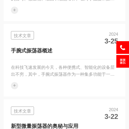
频率有较高要求的细菌培养、发酵、杂交、生物化学反
+
应以及酶和组织研究等领域有广泛的应用。水浴摇床是
一种温度可控的恒温水浴槽和振荡器相结合的生化仪
器，主要适用于各大中院校、医疗、石油化工、卫生防
疫、环境监测等科研部门作生物、生化、细胞、菌种等
2024
技术文章
3-25
各种液态、固态化合物的振荡培养。水浴摇床的特点：
豪华整机造型：极富美学设计理念的流线型豪华整机造
手腕式振荡器概述
型，模具设计制造工艺，静电彩色喷涂。不锈钢镜面腔
体...
在科技飞速发展的今天，各种便携式、智能化的设备层
出不穷，其中，手腕式振荡器作为一种集多功能于一体
的科技产品，正逐渐受到人们的关注。它不仅体积小
+
巧、携带方便，而且功能多样，能够在多个领域发挥重
要作用。一、基本原理手腕式振荡器是一种可以佩戴在
手腕上的振荡器设备。其基本原理是通过内置的微型振
动器产生周期性的振动，这种振动可以通过手腕传递到
2024
技术文章
3-22
人的触觉感受器，从而实现对用户的提醒或通知功能。
同时，通过内置的传感器和算法，还能够感知用户的手
新型微量振荡器的奥秘与应用