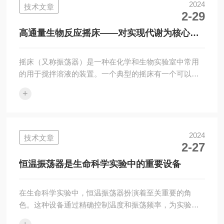
一个恒定的温度和适宜的摇动环境。其工作原理主要包
2024
技术文章
2-29
括温度控制和摇动控制两部分。在温度控制方面，通常
采用的PID温度控制技术，能够精准地控制实验室内的温
高通量生物反应摇床——对实现代谢为核心的
度，确保实验过程的稳定性和可重复性。同时，双层...
动态研究的重要的意义
摇床（又称振荡器）是一种在化学和生物实验室中常用
的用于搅拌溶液的装置。一个典型的摇床有一个可以由
电动机驱动的水平振动面板。待搅拌的液体装在烧杯、
+
广口瓶或锥形瓶中，然后将容器放置在面板上。有些情
况中，溶液可以装在离心管中，然后放在托架上，再使
用摇床进行搅拌。生物摇床主要由电容器和电感器组成
的LC回路，通过电场能和磁场能的相互转换产生自由振
2024
技术文章
2-27
荡。要维持振荡还要具有正反馈的放大电路。由于正反
馈的作用越来越强烈，导致到达一个暂稳态。暂稳态期
恒温振荡器是生命科学实验中的重要设备
间另一个三极管经电容逐步充电后导通或者截止，状...
在生命科学实验中，恒温振荡器扮演着至关重要的角
色。这种设备通过精确控制温度和振荡频率，为实验提
供了一个稳定的环境，确保实验结果的准确性和可靠