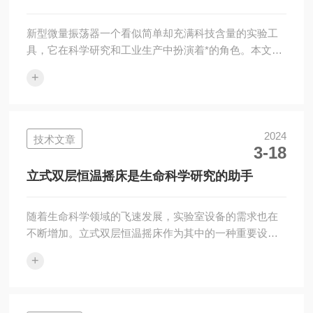
腕动作和生理信号，进而实现更为精准的功能控制。
二、...
新型微量振荡器一个看似简单却充满科技含量的实验工
具，它在科学研究和工业生产中扮演着*的角色。本文将
带您深入了解微量振荡器的工作原理、应用领域以及对
+
未来发展的展望。一、基本原理新型微量振荡器是一种
能够产生微小振幅振荡的装置。它通常由一个驱动源、
振动系统和控制系统组成。驱动源为振荡器提供能量，
使振动系统产生持续的微小振动；控制系统则负责调节
2024
技术文章
3-18
振动的频率和幅度，以满足不同实验或生产的需求。工
作原理基于振动学的基本原理，通过精确的力学分析和
立式双层恒温摇床是生命科学研究的助手
电子控制技术，实现微小而稳定的振动输出。这种振...
随着生命科学领域的飞速发展，实验室设备的需求也在
不断增加。立式双层恒温摇床作为其中的一种重要设
备，以其设计和高效的功能，为科研工作者提供了极大
+
的便利。本文将深入探讨工作原理、应用领域以及其在
科研实验中的重要作用。一、工作原理立式双层恒温摇
床采用的温度控制技术和机械摇动设计，为样品提供了