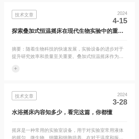
上面的台面一般是平的，做水平回旋（现在也有一些可
以上下摇动，整体做旋转晃动，这样摇晃的均匀度和一
2024
技术文章
4-15
致性比较好）。摇床的使用方法：将需要振荡容器放置
在托盘上，然后接通电源，打开电源开关，根据需要调
探索叠加式恒温摇床在现代生物实验中的重要
节定时旋钮，顺时针缓慢调节速度旋钮，根据需要选
作用
择...
摘要：随着生物科技的快速发展，实验设备的进步对于
提升研究效率和质量至关重要。叠加式恒温摇床作为一
种温控设备，在生物实验中扮演着不可替代的角色。本
+
文旨在探讨工作原理、技术优势以及在实际应用中的重
要作用，从而进一步理解这一设备在现代生物实验中的
价值。一、工作原理叠加式恒温摇床结合了现代温控技
术与机械振动技术，为生物实验提供了理想的培育环
2024
技术文章
3-28
境。其核心工作原理是通过高精度的温度控制系统，实
现对培养箱内温度的控制，并通过电机驱动摇床实现样
水浴摇床内容知多少，看完这篇，你都懂
本的均匀摇动。这种摇动不仅可以促进样本中的气体交
换...
摇床是一种常用的实验室设备，用于对实验室常用液体
的摇匀、微生物、细菌和细胞培养。在对于温度和振荡