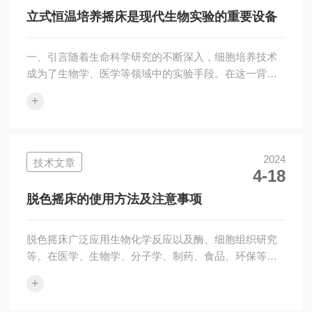
传统摇瓶机，特大振幅设计可以更好地模拟自然环境下
立式恒温培养摇床是现代生物实验的重要设备
的摇动条件，为细胞培养、微生物发酵等实验提供更...
一、引言随着生命科学研究的不断深入，细胞培养技术
成为了生物学、医学等领域中的实验手段。在这一背景
下，立式恒温培养摇床作为一种专业的细胞培养设备，
+
凭借其恒温、均匀摇动的特点，为科研人员提供了稳
定、可靠的实验环境。本文将详细介绍工作原理、特
点、应用领域及其发展前景。二、工作原理立式恒温培
养摇床是一种能够控制温度和提供均匀摇动环境的实验
2024
技术文章
4-18
设备。其核心工作原理主要包括温度控制和摇动控制两
个方面。温度控制方面，通常采用的温度控制系统，如
脱色摇床的使用方法及注意事项
PID控温技术，能够实现对培养箱内温度的控制。同
时，...
脱色摇床广泛应用生物化学反应以及酶、细胞组织研究
等。在医学、生物学、分子学、制药、食品、环保等研
究应用领域有着广泛而重要的应用，具有投资少、占地
+
小、功能多等特点。脱色摇床主要是指跑电泳时染色、
脱色，还有细胞培养等需要的，其主要就是较小，而且