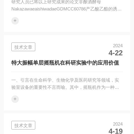
研究人员已将以上研究成果的论文非酿酒酵母
NakazawaeaishiwadaeGDMCC60786产乙酸乙酯的诱变
菌株筛选及其安全性评价”已发表在《食品科学》期刊
+
（2023Vol.44,No10165），本文内容来源于此论文。上
海世平实验室设备有限公司成立于2004年的金秋，以“世
平道治民物康”而命名，是一家已成立至今近二十年、专
业专心专注为生命科学领域客户提供全面专业微生物和
2024
技术文章
4-22
细胞等培养解决方案、集研发/生产/销售/售后一体化服
务的品牌公司，产品涵盖：二氧化碳振荡培养箱、二
特大振幅单层摇瓶机在科研实验中的应用价值
氧...
一、引言在生命科学、生物化学及医药研究等领域，实
验室设备的重要性不言而喻。其中，摇瓶机作为一种常
用的实验设备，为科研人员提供了高效、稳定的实验条
+
件。特大振幅单层摇瓶机更是以其功能和*性能，在众多
科研实验室中发挥着*的作用。本文将深入探讨结构特
点、工作原理及其在科研实验中的应用价值。二、结构
特点特大振幅单层摇瓶机主要由机架、摇动系统、控制
2024
技术文章
4-19
系统等部分组成。其显著的特点在于其振幅设计，相比