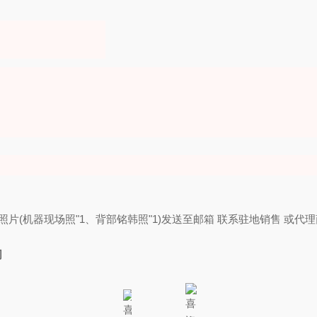
奖品
(机器现场照"1、背部铭韩照"1)发送至邮箱 联系驻地销售 或代理
司