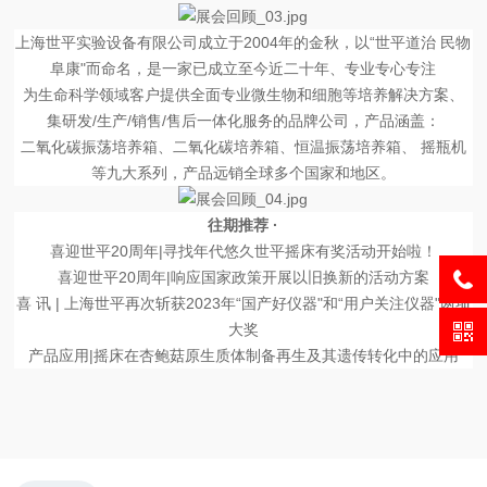
上海世平实验设备有限公司成立于2004年的金秋，以“世平道治 民物
阜康"而命名，是一家已成立至今近二十年、专业专心专注
为生命科学领域客户提供全面专业微生物和细胞等培养解决方案、
集研发/生产/销售/售后一体化服务的品牌公司，产品涵盖：
二氧化碳振荡培养箱、二氧化碳培养箱、恒温振荡培养箱、 摇瓶机
等九大系列，产品远销全球多个国家和地区。
往期推荐 ·
喜迎世平20周年|寻找年代悠久世平摇床有奖活动开始啦！
喜迎世平20周年|响应国家政策开展以旧换新的活动方案
喜 讯 | 上海世平再次斩获2023年“国产好仪器"和“用户关注仪器"两项
大奖
产品应用|摇床在杏鲍菇原生质体制备再生及其遗传转化中的应用