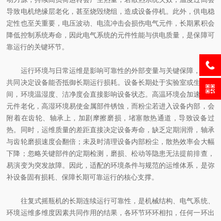
导致电机绝缘层老化，甚至烧毁绕组，造成设备停机。此外，供电稳
定性也至关重要，电压波动、电流冲击会损伤电气元件，长期累积会
降低控制系统寿命，因此电气系统的元件性能与供电质量，是保障可
靠运行的关键环节。
运行环境与日常运维是影响可靠性的外部变量与关键保障，二者
共同决定设备能否抵御长期运行损耗。设备长期处于实验室或生产车
间，环境温湿度、洁净度会直接影响设备状态。高温环境会加速电气
元件老化，高湿环境易使金属部件锈蚀，而粉尘若进入设备内部，会
附着在齿轮、轴承上，加剧摩擦磨损，堵塞散热通道，导致设备过
热。同时，运维质量的差距直接决定设备寿命，缺乏定期润滑，轴承
与齿轮磨损速度会翻倍；未及时清理设备内部粉尘，散热效率会大幅
下降；忽略关键部件的定期检测，磨损、松动等隐患无法提前排查，
易演变为突发故障。因此，适配的环境条件与规范的运维体系，是弥
补设备固有损耗、保障长期可靠运行的核心支撑。
往复式摇瓶机的长期连续运行可靠性，是机械结构、电气系统、
环境运维多维度因素共同作用的结果，各环节环环相扣，任何一环出