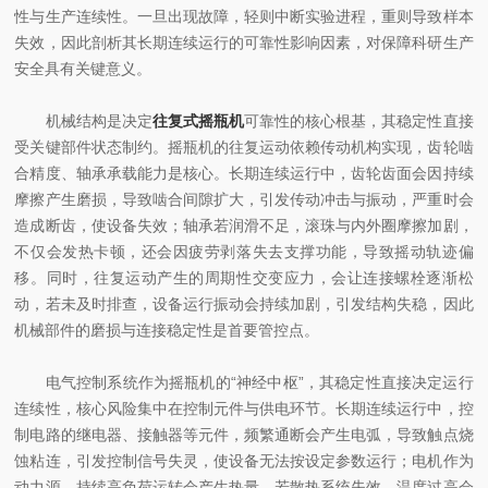
性与生产连续性。一旦出现故障，轻则中断实验进程，重则导致样本
失效，因此剖析其长期连续运行的可靠性影响因素，对保障科研生产
安全具有关键意义。
机械结构是决定
往复式摇瓶机
可靠性的核心根基，其稳定性直接
受关键部件状态制约。摇瓶机的往复运动依赖传动机构实现，齿轮啮
合精度、轴承承载能力是核心。长期连续运行中，齿轮齿面会因持续
摩擦产生磨损，导致啮合间隙扩大，引发传动冲击与振动，严重时会
造成断齿，使设备失效；轴承若润滑不足，滚珠与内外圈摩擦加剧，
不仅会发热卡顿，还会因疲劳剥落失去支撑功能，导致摇动轨迹偏
移。同时，往复运动产生的周期性交变应力，会让连接螺栓逐渐松
动，若未及时排查，设备运行振动会持续加剧，引发结构失稳，因此
机械部件的磨损与连接稳定性是首要管控点。
电气控制系统作为摇瓶机的“神经中枢”，其稳定性直接决定运行
连续性，核心风险集中在控制元件与供电环节。长期连续运行中，控
制电路的继电器、接触器等元件，频繁通断会产生电弧，导致触点烧
蚀粘连，引发控制信号失灵，使设备无法按设定参数运行；电机作为
动力源，持续高负荷运转会产生热量，若散热系统失效，温度过高会