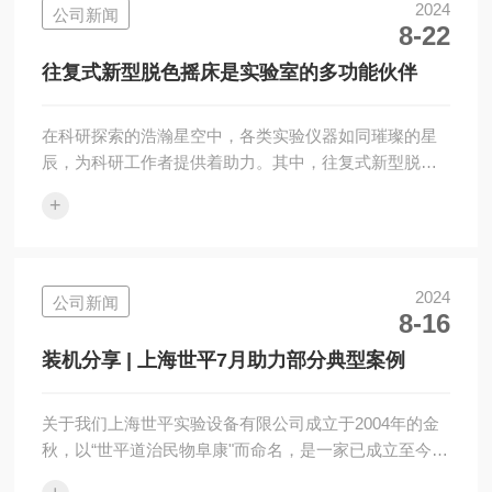
牌公司，产品涵盖：二氧化碳振荡培养箱、二氧化碳培
2024
公司新闻
8-22
养箱、恒温振荡培养箱、摇瓶机等八大系列，产品远销
全球多个国家和地区。END
往复式新型脱色摇床是实验室的多功能伙伴
在科研探索的浩瀚星空中，各类实验仪器如同璀璨的星
辰，为科研工作者提供着助力。其中，往复式新型脱色
摇床作为实验室中的一颗明星，以其设计和广泛的应用
+
领域，成为了众多科研项目中的重要工具。一、实验室
的多功能助手往复式新型脱色摇床其核心功能在于通过
往复运动的方式，为实验过程提供稳定且高效的振荡摇
晃服务。这一特性使得它在电泳凝胶的固定、染色及脱
2024
公司新闻
8-16
色等操作中展现出非凡的能力。无论是考马斯蓝染色还
是硝酸银染色，往复式脱色摇床都能确保染色过程均
装机分享 | 上海世平7月助力部分典型案例
匀，为后续的实验分析奠定坚实的基础。不仅如此，在
放...
关于我们上海世平实验设备有限公司成立于2004年的金
秋，以“世平道治民物阜康"而命名，是一家已成立至今近
二十年、专业专心专注为生命科学领域客户提供全面专