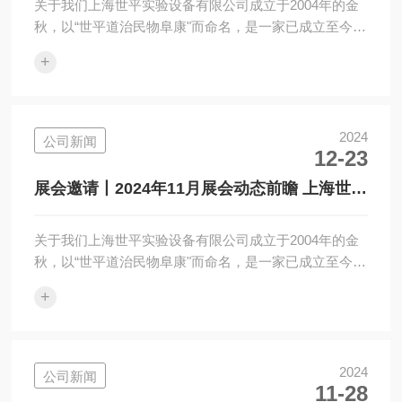
关于我们上海世平实验设备有限公司成立于2004年的金
秋，以“世平道治民物阜康"而命名，是一家已成立至今近
二十年、专业专心专注为生命科学领域客户提供全面专
+
业微生物和细胞等培养解决方案、集研发/生产/销售/售
后一体化服务的品牌公司，产品涵盖：二氧化碳振荡培
养箱、二氧化碳培养箱、恒温振荡培养箱、摇瓶机等九
大系列，产品远销全球多个国家和地区。往期推荐·喜迎
2024
公司新闻
12-23
世平20周年|寻找年代悠久世平摇床有奖活动开始啦！喜
迎世平20周年|响应国家政策开展以旧换新的活动方案喜
展会邀请丨2024年11月展会动态前瞻 上海世平
讯|上海世平再次斩获202...
期待与您相见！
关于我们上海世平实验设备有限公司成立于2004年的金
秋，以“世平道治民物阜康"而命名，是一家已成立至今近
二十年、专业专心专注为生命科学领域客户提供全面专
+
业微生物和细胞等培养解决方案、集研发/生产/销售/售
后一体化服务的品牌公司，产品涵盖：二氧化碳振荡培
养箱、二氧化碳培养箱、恒温振荡培养箱、摇瓶机等九
大系列，产品远销全球多个国家和地区。往期推荐·喜迎
2024
公司新闻
11-28
世平20周年|寻找年代悠久世平摇床有奖活动开始啦！喜