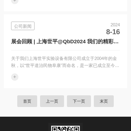
+
业微生物和细胞等培养解决方案、集研发/生产/销售/售
后一体化服务的品牌公司，产品涵盖：二氧化碳振荡培
养箱、二氧化碳培养箱、恒温振荡培养箱、摇瓶机等九
大系列，产品远销全球多个国家和地区。往期推荐·喜迎
2024
公司新闻
8-16
世平20周年|寻找年代悠久世平摇床有奖活动开始啦！喜
迎世平20周年|响应国家政策开展以旧换新的活动方案喜
展会回顾 | 上海世平@QbD2024 我们的精彩，
讯|上海世平再次斩获202...
未完待续......
关于我们上海世平实验设备有限公司成立于2004年的金
秋，以“世平道治民物阜康"而命名，是一家已成立至今近
二十年、专业专心专注为生命科学领域客户提供全面专
+
业微生物和细胞等培养解决方案、集研发/生产/销售/售
后一体化服务的品牌公司，产品涵盖：二氧化碳振荡培
养箱、二氧化碳培养箱、恒温振荡培养箱、摇瓶机等九
大系列，产品远销全球多个国家和地区。往期推荐·喜迎
首页
上一页
下一页
末页
世平20周年|寻找年代悠久世平摇床有奖活动开始啦！喜
迎世平20周年|响应国家政策开展以旧换新的活动方案喜
讯|上海世平再次斩获202...