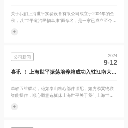
讯|上海世平再次斩获202...
关于我们上海世平实验设备有限公司成立于2004年的金
秋，以“世平道治民物阜康"而命名，是一家已成立至今近
二十年、专业专心专注为生命科学领域客户提供全面专
+
业微生物和细胞等培养解决方案、集研发/生产/销售/售
后一体化服务的品牌公司，产品涵盖：二氧化碳振荡培
养箱、二氧化碳培养箱、恒温振荡培养箱、摇瓶机等九
大系列，产品远销全球多个国家和地区。往期推荐·喜迎
2024
公司新闻
9-12
世平20周年|寻找年代悠久世平摇床有奖活动开始啦！喜
迎世平20周年|响应国家政策开展以旧换新的活动方案喜
喜讯 ！ 上海世平振荡培养箱成功入驻江南大学
讯|上海世平再次斩获202...
陈坚院士实验室
单轴五维驱动，稳如泰山核心部件顶配，如虎添翼物联
智能操作，顺心顺意选摇床上海世平关于我们上海世平
实验设备有限公司成立于2004年的金秋，以“世平道治民
+
物阜康”而命名，是一家已成立至今近二十年、专业专心
专注为生命科学领域客户提供全面专业微生物和细胞等
培养解决方案、集研发/生产/销售/售后一体化服务的品