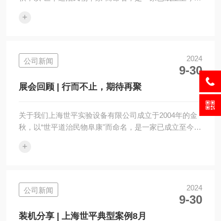
二十年、专业专心专注为生命科学领域客户提供全面专
+
业微生物和细胞等培养解决方案、集研发/生产/销售/售
后一体化服务的品牌公司，产品涵盖：二氧化碳振荡培
养箱、二氧化碳培养箱、恒温振荡培养箱、摇瓶机等九
大系列，产品远销全球多个国家和地区。往期推荐·喜迎
2024
公司新闻
9-30
世平20周年|寻找年代悠久世平摇床有奖活动开始啦！喜
迎世平20周年|响应国家政策开展以旧换新的活动方案喜
展会回顾 | 行而不止，期待再聚
讯|上海世平再次斩获202...
关于我们上海世平实验设备有限公司成立于2004年的金
秋，以“世平道治民物阜康"而命名，是一家已成立至今近
二十年、专业专心专注为生命科学领域客户提供全面专
+
业微生物和细胞等培养解决方案、集研发/生产/销售/售
后一体化服务的品牌公司，产品涵盖：二氧化碳振荡培
养箱、二氧化碳培养箱、恒温振荡培养箱、摇瓶机等九
大系列，产品远销全球多个国家和地区。往期推荐·喜迎
2024
公司新闻
9-30
世平20周年|寻找年代悠久世平摇床有奖活动开始啦！喜
迎世平20周年|响应国家政策开展以旧换新的活动方案喜
装机分享 | 上海世平典型案例8月