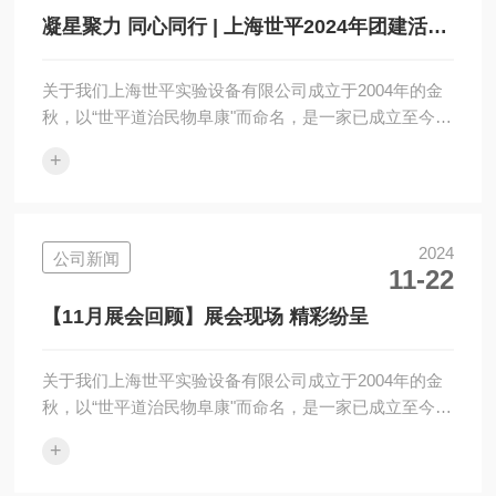
迎世平20周年|响应国家政策开展以旧换新的活动方案喜
凝星聚力 同心同行 | 上海世平2024年团建活动
讯|上海世平再次斩获202...
圆满举行
关于我们上海世平实验设备有限公司成立于2004年的金
秋，以“世平道治民物阜康"而命名，是一家已成立至今近
二十年、专业专心专注为生命科学领域客户提供全面专
+
业微生物和细胞等培养解决方案、集研发/生产/销售/售
后一体化服务的品牌公司，产品涵盖：二氧化碳振荡培
养箱、二氧化碳培养箱、恒温振荡培养箱、摇瓶机等九
大系列，产品远销全球多个国家和地区。往期推荐·喜迎
2024
公司新闻
11-22
世平20周年|寻找年代悠久世平摇床有奖活动开始啦！喜
迎世平20周年|响应国家政策开展以旧换新的活动方案喜
【11月展会回顾】展会现场 精彩纷呈
讯|上海世平再次斩获202...
关于我们上海世平实验设备有限公司成立于2004年的金
秋，以“世平道治民物阜康"而命名，是一家已成立至今近
二十年、专业专心专注为生命科学领域客户提供全面专
+
业微生物和细胞等培养解决方案、集研发/生产/销售/售
后一体化服务的品牌公司，产品涵盖：二氧化碳振荡培