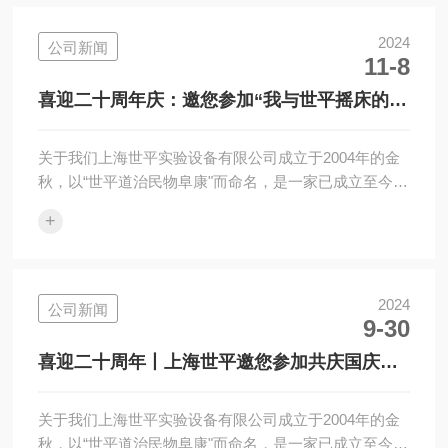
养箱、二氧化碳培养箱、恒温振荡培养箱、摇瓶机等九
大系列，产品远销全球多个国家和地区。往期推荐·喜迎
2024
公司新闻
11-8
世平20周年|寻找年代悠久世平摇床有奖活动开始啦！喜
迎世平20周年|响应国家政策开展以旧换新的活动方案喜
喜迎二十周年庆：邀您参加“我与世平摇床的合
讯|上海世平再次斩获202...
影”活动
关于我们上海世平实验设备有限公司成立于2004年的金
秋，以“世平道治民物阜康"而命名，是一家已成立至今近
二十年、专业专心专注为生命科学领域客户提供全面专
+
业微生物和细胞等培养解决方案、集研发/生产/销售/售
后一体化服务的品牌公司，产品涵盖：二氧化碳振荡培
养箱、二氧化碳培养箱、恒温振荡培养箱、摇瓶机等九
大系列，产品远销全球多个国家和地区。往期推荐·喜迎
2024
公司新闻
9-30
世平20周年|寻找年代悠久世平摇床有奖活动开始啦！喜
迎世平20周年|响应国家政策开展以旧换新的活动方案喜
喜迎二十周年丨上海世平邀您参加共庆国庆答
讯|上海世平再次斩获202...
题活动
关于我们上海世平实验设备有限公司成立于2004年的金
秋，以“世平道治民物阜康"而命名，是一家已成立至今近