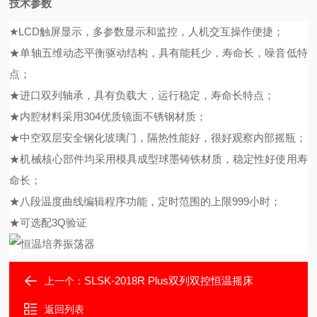
技术参数
★LCD触屏显示，多参数显示和监控，人机交互操作便捷；
★单轴五维动态平衡驱动结构，具有能耗少，寿命长，噪音低特
点；
★进口双列轴承，具有负载大，运行稳定，寿命长特点；
★内腔材料采用304优质镜面不锈钢材质；
★中空双层安全钢化玻璃门，隔热性能好，很好观察内部摇瓶；
★机械核心部件均采用模具成型球墨铸铁材质，稳定性好使用寿
命长；
★八段温度曲线编辑程序功能，定时范围的上限999小时；
★可选配3Q验证
SLSK-2018R Plus双列双控恒温摇床
上一个：
返回列表